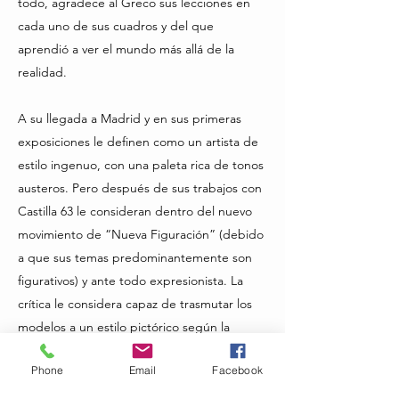
todo, agradece al Greco sus lecciones en
cada uno de sus cuadros y del que
aprendió a ver el mundo más allá de la
realidad.
A su llegada a Madrid y en sus primeras
exposiciones le definen como un artista de
estilo ingenuo, con una paleta rica de tonos
austeros. Pero después de sus trabajos con
Castilla 63 le consideran dentro del nuevo
movimiento de “Nueva Figuración” (debido
a que sus temas predominantemente son
figurativos) y ante todo expresionista. La
crítica le considera capaz de trasmutar los
modelos a un estilo pictórico según la
sustancia plástica, manteniendo un estilo
Phone
Email
Facebook
recio y contundente que le caracteriza.